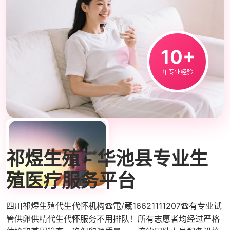
10+
年专业经验
ABOUT US
祁煜生殖 - 华池县专业生
殖医疗服务平台
四川祁煜生殖代生代怀机构☎電/葳16621111207☎有专业试
管供卵供精代生代怀服务不用排队！所有志愿者均经过严格