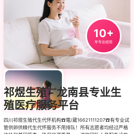
10+
年专业经验
ABOUT US
祁煜生殖 - 龙南县专业生
殖医疗服务平台
四川祁煜生殖代生代怀机构☎電/葳16621111207☎有专业试
管供卵供精代生代怀服务不用排队！所有志愿者均经过严格